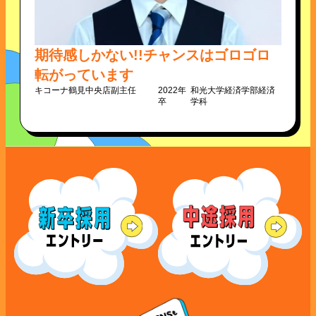
期待感しかない!!チャンスはゴロゴロ
転がっています
キコーナ鶴見中央店
副主任
2022年
和光大学経済学部経済
卒
学科