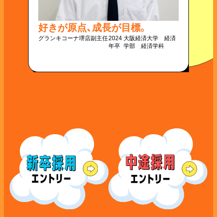
“好
好きが原点、成長が目標。
て
グランキコーナ堺店
副主任
2024
大阪経済大学 経済
年卒
学部 経済学科
グラン
佐野店